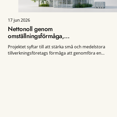
17 jun 2026
Nettonoll genom
omställningsförmåga,
hållbarhetskunskap och
Projektet syftar till att stärka små och medelstora
teknikutveckling
tillverkningsföretags förmåga att genomföra en
effektiv och långsiktig omställning mot
nettonollutsläpp. Fokus ligger på plast- och
metallindustrin, som spelar en central roll […]