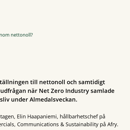
enom nettonoll?
ällningen till nettonoll och samtidigt
vudfrågan när Net Zero Industry samlade
gsliv under Almedalsveckan.
retagen, Elin Haapaniemi, hållbarhetschef på
cials, Communications & Sustainability på Afry.