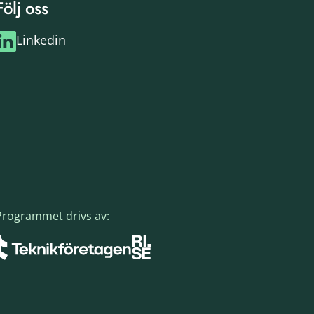
Följ oss
Linkedin
Programmet drivs av: