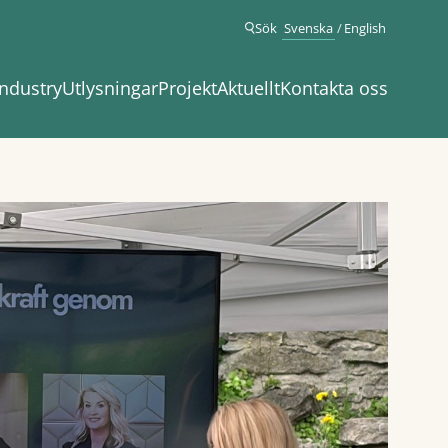
Sök
Svenska
English
ndustry
Utlysningar
Projekt
Aktuellt
Kontakta oss