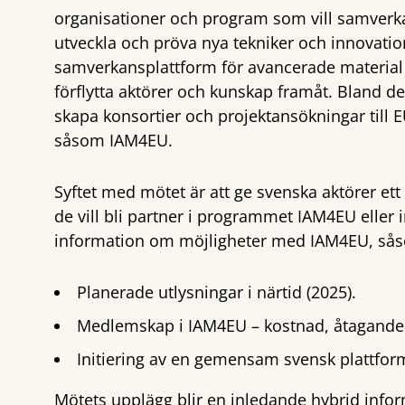
organisationer och program som vill samverka
utveckla och pröva nya tekniker och innovation
samverkansplattform för avancerade material ä
förflytta aktörer och kunskap framåt. Bland de
skapa konsortier och projektansökningar till
såsom IAM4EU.
Syftet med mötet är att ge svenska aktörer ett
de vill bli partner i programmet IAM4EU eller
information om möjligheter med IAM4EU, så
Planerade utlysningar i närtid (2025).
Medlemskap i IAM4EU – kostnad, åtagande
Initiering av en gemensam svensk plattfor
Mötets upplägg blir en inledande hybrid info