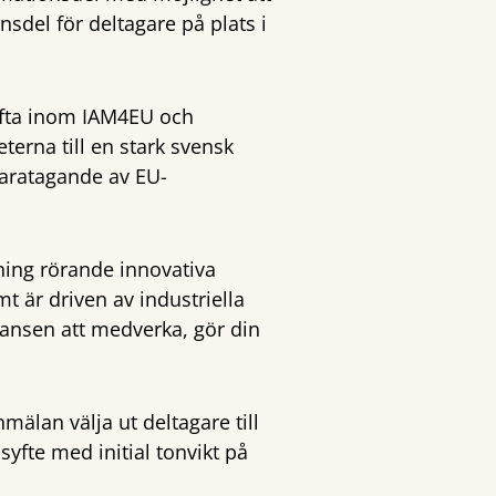
nsdel för deltagare på plats i
lyfta inom IAM4EU och
terna till en stark svensk
varatagande av EU-
kning rörande innovativa
 är driven av industriella
ansen att medverka, gör din
mälan välja ut deltagare till
fte med initial tonvikt på