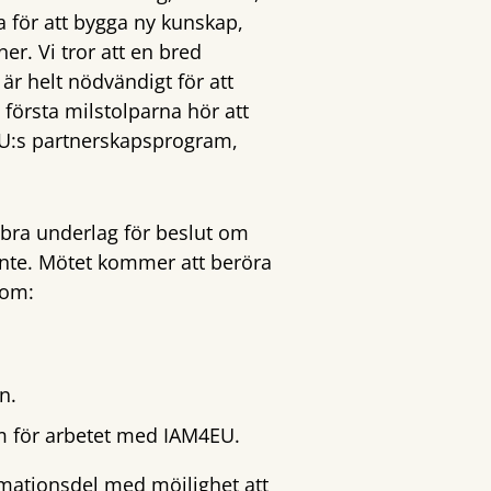
 för att bygga ny kunskap,
er. Vi tror att en bred
r helt nödvändigt för att
 första milstolparna hör att
 EU:s partnerskapsprogram,
 bra underlag för beslut om
 inte. Mötet kommer att beröra
som:
n.
m för arbetet med IAM4EU.
rmationsdel med möjlighet att