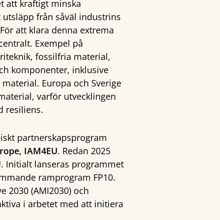
 att kraftigt minska
 utsläpp från såväl industrins
För att klara denna extrema
centralt. Exempel på
teknik, fossilfria material,
ch komponenter, inklusive
a material. Europa och Sverige
aterial, varför utvecklingen
resiliens.
eiskt partnerskapsprogram
urope, IAM4EU
. Redan 2025
 Initialt lanseras programmet
i kommande ramprogram FP10.
ive 2030 (AMI2030) och
tiva i arbetet med att initiera