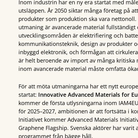
Inom industrin har en ny era startat med målet
utsläppen. År 2050 siktar många företag på att
produkter som produktion ska vara nettonoll. 
utmaning är avancerade material fullständigt 
utvecklingsområden är elektrifiering och batteri
kommunikationsteknik, design av produkter o
inbyggd elektronik, och förmågan att cirkuler
är helt beroende av import av många kritiska m
inom avancerade material måste omfatta ökad 
För att möta utmaningarna har ett nytt europ
startat:
Innovative Advanced Materials for E
kommer de första utlysningarna inom IAM4EU.
för 2025–2027, ambitionen är att fortsätta 
Initiativet kommer Advanced Materials Initiat
Graphene Flagship. Svenska aktörer har varit ak
programmet från bägge håll.