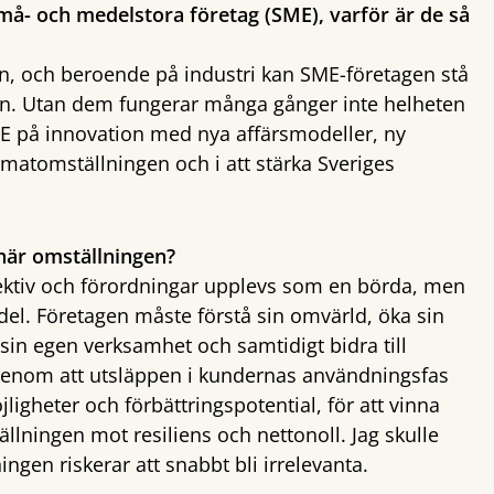
små- och medelstora företag (SME), varför är de så
an, och beroende på industri kan SME-företagen stå
kten. Utan dem fungerar många gånger inte helheten
SME på innovation med nya affärsmodeller, ny
klimatomställningen och i att stärka Sveriges
 här omställningen?
irektiv och förordningar upplevs som en börda, men
rdel. Företagen måste förstå sin omvärld, öka sin
in egen verksamhet och samtidigt bidra till
genom att utsläppen i kundernas användningsfas
ligheter och förbättringspotential, för att vinna
llningen mot resiliens och nettonoll. Jag skulle
ngen riskerar att snabbt bli irrelevanta.