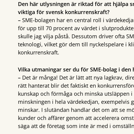
Den här utlysningen är riktad för att hjälpa 
viktiga för svensk konkurrenskraft?
–
SME-bolagen har en central roll i värdekedj
för upp till 70 procent av värdet i slutprodu
skulle jag vilja påstå. Dessutom driver ofta 
teknologi, vilket gör dem till nyckelspelare i 
konkurrenskraft.
Vilka utmaningar ser du för SME-bolag i den
–
Det är många! Det är lätt att nya lagkrav, d
rätt hanterat blir det faktiskt en konkurrensfö
kunskap och förmåga och minska utsläppen i s
minskningen i hela värdekedjan, exempelvis 
minskar. I slutändan handlar det om att se möj
kunder och affärer genom att accelerera omstä
säga att de företag som inte är med i omställni