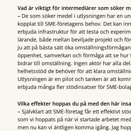
Vad är viktigt för intermediärer som söker m
–
De som söker medel i utlysningen har en uni
kopplat till SME-företagens behov. Det kan inn
erbjuda infrastruktur för att testa och experime
lärande, både mellan beviljade projekt och f
ju att på bästa sätt öka omställningsförmågan 
öppenhet, samverkan och förmåga att se hur fö
bidrar till omställning. Ingen aktör har alla d
helhetsstöd de behöver för att klara omställ
Utlysningen är en pilot och tanken är att ko
erbjuda många fler stödinsatser för SME-bola
Vilka effekter hoppas du på med den här ins
–
Självklart att SME-företag får ett effektivt stö
som vi hoppats på när vi startade arbetet med
men nu kan vi äntligen komma igång. Jag hoppa