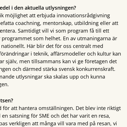
edel i den aktuella utlysningen?
k möjlighet att erbjuda innovationsrådgivning
efatta coachning, mentorskap, utbildning eller att
ntera. Samtidigt vill vi som program få till ett
ör programmet som helhet. En av utmaningarna är
nationellt. Här blir det för oss centralt med
rändringar i teknik, affärsmodeller och kultur kan
elar själv, men tillsammans kan vi ge företagen det
ningen och därmed stärka svensk konkurrenskraft.
mmande utlysningar ska skalas upp och kunna
gen.
atsen?
d för att hantera omställningen. Det blev inte riktigt
 en satsning för SME och det har varit en resa,
s verkligen att många vill vara med på resan, vi