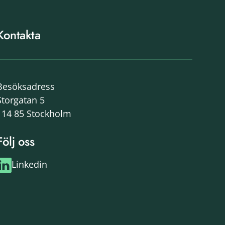
Kontakta
Besöksadress
Storgatan 5
114 85 Stockholm
Följ oss
Linkedin