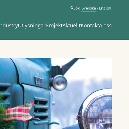
Sök
Svenska
English
ndustry
Utlysningar
Projekt
Aktuellt
Kontakta oss