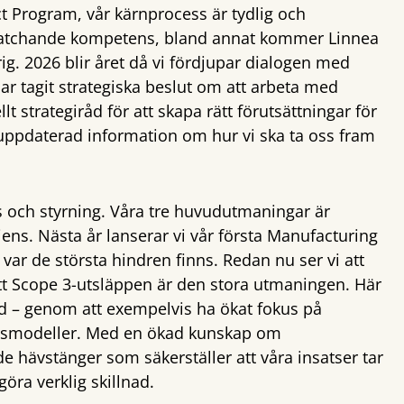
ct Program, vår kärnprocess är tydlig och
 matchande kompetens, bland annat kommer Linnea
. 2026 blir året då vi fördjupar dialogen med
ar tagit strategiska beslut om att arbeta med
t strategiråd för att skapa rätt förutsättningar för
uppdaterad information om hur vi ska ta oss fram
s och styrning. Våra tre huvudutmaningar är
iens. Nästa år lanserar vi vår första Manufacturing
 de största hindren finns. Redan nu ser vi att
t Scope 3-utsläppen är den stora utmaningen. Här
nad – genom att exempelvis ha ökat fokus på
färsmodeller. Med en ökad kunskap om
e hävstänger som säkerställer att våra insatser tar
öra verklig skillnad.