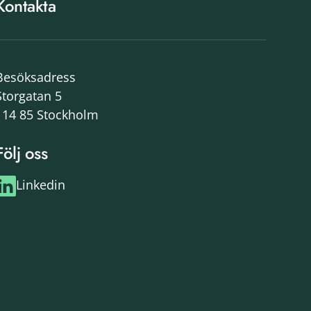
Kontakta
Besöksadress
Storgatan 5
114 85 Stockholm
Följ oss
Linkedin