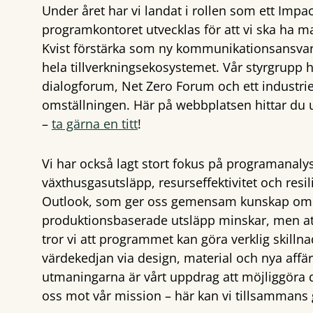
Under året har vi landat i rollen som ett Impa
programkontoret utvecklas för att vi ska ha
Kvist förstärka som ny kommunikationsansvarig
hela tillverkningsekosystemet. Vår styrgrupp h
dialogforum, Net Zero Forum och ett industriell
omställningen. Här på webbplatsen hittar du 
–
ta gärna en titt
!
Vi har också lagt stort fokus på programanaly
växthusgasutsläpp, resurseffektivitet och resil
Outlook, som ger oss gemensam kunskap om var
produktionsbaserade utsläpp minskar, men at
tror vi att programmet kan göra verklig skill
värdekedjan via design, material och nya af
utmaningarna är vårt uppdrag att möjliggöra d
oss mot vår mission – här kan vi tillsammans g