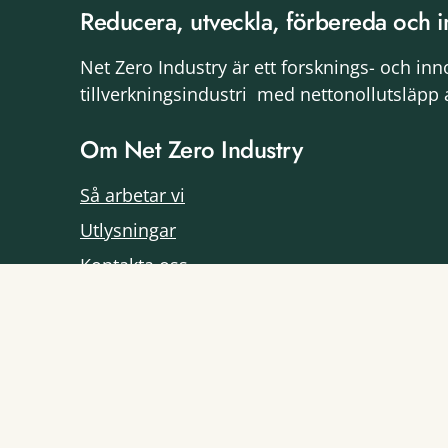
Reducera, utveckla, förbereda och i
Net Zero Industry är ett forsknings- och in
tillverkningsindustri med nettonollutsläpp 
Om Net Zero Industry
Så arbetar vi
Utlysningar
Kontakta oss
Prenumerera på nyheter
Impact Innovation