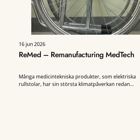
16 jun 2026
ReMed – Remanufacturing MedTech
Många medicintekniska produkter, som elektriska
rullstolar, har sin största klimatpåverkan redan
innan de tas i bruk. Tillverkningen står för upp till
80 procent av den samlade klimatpåverkan över
livscykeln, främst på grund […]