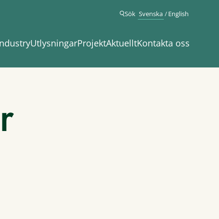
Sök
Svenska
English
ndustry
Utlysningar
Projekt
Aktuellt
Kontakta oss
r