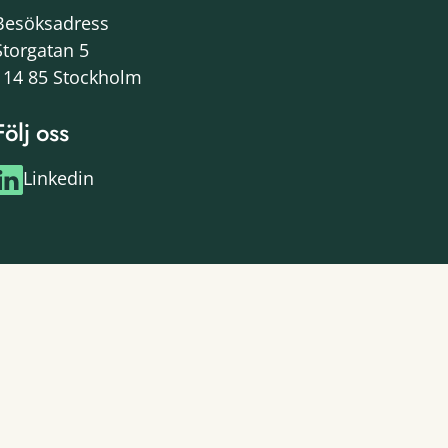
Besöksadress
Storgatan 5
114 85 Stockholm
Följ oss
Linkedin
Programmet drivs av: