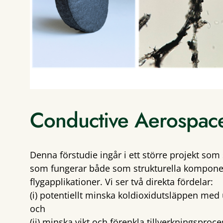
Conductive Aerospac
Denna förstudie ingår i ett större projekt som
som fungerar både som strukturella komponen
flygapplikationer. Vi ser två direkta fördelar:
(i) potentiellt minska koldioxidutsläppen med 
och
(ii) minska vikt och förenkla tillverkningspro