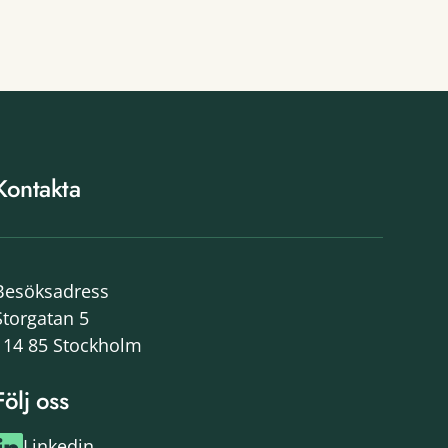
Kontakta
Besöksadress
Storgatan 5
114 85 Stockholm
Följ oss
Linkedin