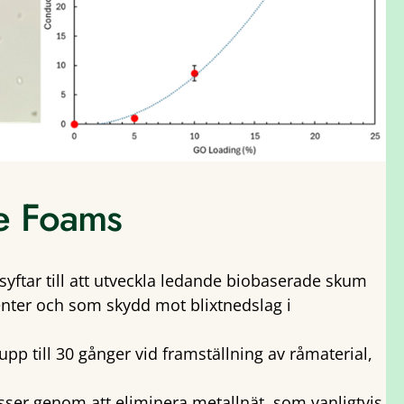
e Foams
 syftar till att utveckla ledande biobaserade skum
ter och som skydd mot blixtnedslag i
upp till 30 gånger vid framställning av råmaterial,
cesser genom att eliminera metallnät, som vanligtvis