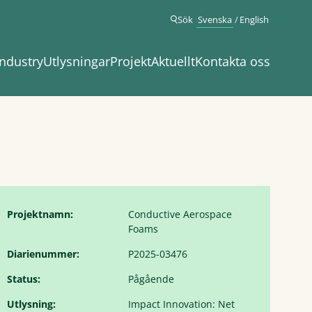
Sök
Svenska
English
ndustry
Utlysningar
Projekt
Aktuellt
Kontakta oss
Projektnamn:
Conductive Aerospace
Foams
Diarienummer:
P2025-03476
Status:
Pågående
Utlysning:
Impact Innovation: Net