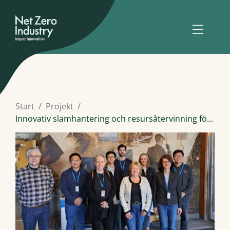
Start
Projekt
Innovativ slamhantering och resursåtervinning fö...