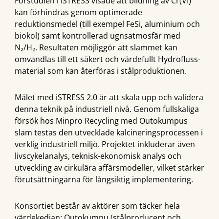
Förstudien i iSTRESS visade att bildning av Cr(VI)
kan förhindras genom optimerade
reduktionsmedel (till exempel FeSi, aluminium och
biokol) samt kontrollerad ugnsatmosfär med
N₂/H₂. Resultaten möjliggör att slammet kan
omvandlas till ett säkert och värdefullt Hydrofluss-
material som kan återföras i stålproduktionen.
Målet med iSTRESS 2.0 är att skala upp och validera
denna teknik på industriell nivå. Genom fullskaliga
försök hos Minpro Recycling med Outokumpus
slam testas den utvecklade kalcineringsprocessen i
verklig industriell miljö. Projektet inkluderar även
livscykelanalys, teknisk-ekonomisk analys och
utveckling av cirkulära affärsmodeller, vilket stärker
förutsättningarna för långsiktig implementering.
Konsortiet består av aktörer som täcker hela
värdekedjan: Outokumpu (stålproducent och