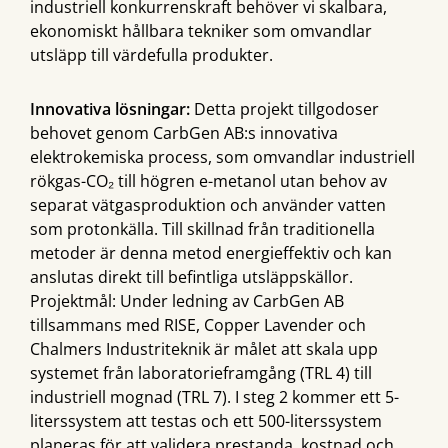
industriell konkurrenskraft behöver vi skalbara,
ekonomiskt hållbara tekniker som omvandlar
utsläpp till värdefulla produkter.
Innovativa lösningar:
Detta projekt tillgodoser
behovet genom CarbGen AB:s innovativa
elektrokemiska process, som omvandlar industriell
rökgas-CO₂ till högren e-metanol utan behov av
separat vätgasproduktion och använder vatten
som protonkälla. Till skillnad från traditionella
metoder är denna metod energieffektiv och kan
anslutas direkt till befintliga utsläppskällor.
Projektmål: Under ledning av CarbGen AB
tillsammans med RISE, Copper Lavender och
Chalmers Industriteknik är målet att skala upp
systemet från laboratorieframgång (TRL 4) till
industriell mognad (TRL 7). I steg 2 kommer ett 5-
literssystem att testas och ett 500-literssystem
planeras för att validera prestanda, kostnad och