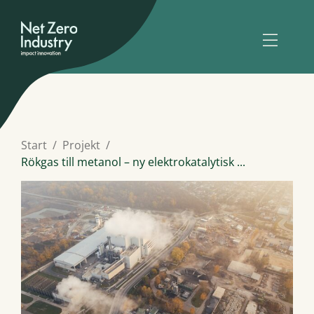
Start
Projekt
Rökgas till metanol – ny elektrokatalytisk ...