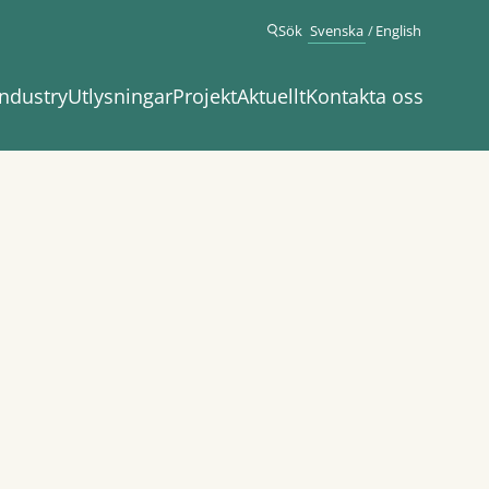
Sök
Svenska
English
ndustry
Utlysningar
Projekt
Aktuellt
Kontakta oss