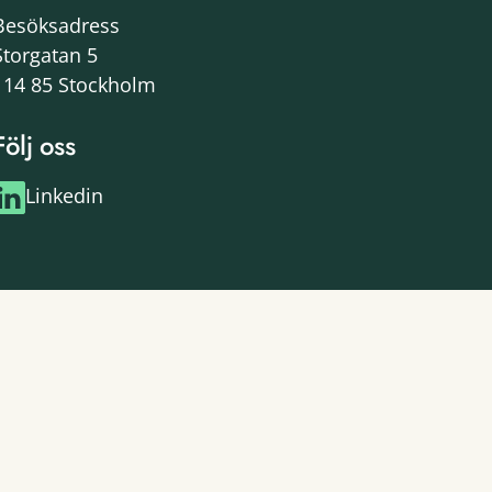
Besöksadress
Storgatan 5
114 85 Stockholm
Följ oss
Linkedin
Programmet drivs av: