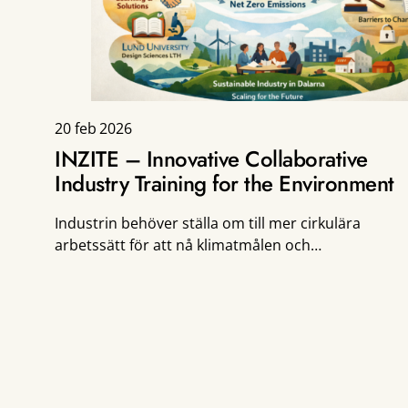
20 feb 2026
INZITE – Innovative Collaborative
Industry Training for the Environment
Industrin behöver ställa om till mer cirkulära
arbetssätt för att nå klimatmålen och
nettonollutsläpp. Trots att det finns omfattande
kunskap om hur produkter, processer och
affärsmodeller kan bli mer hållbara, […]