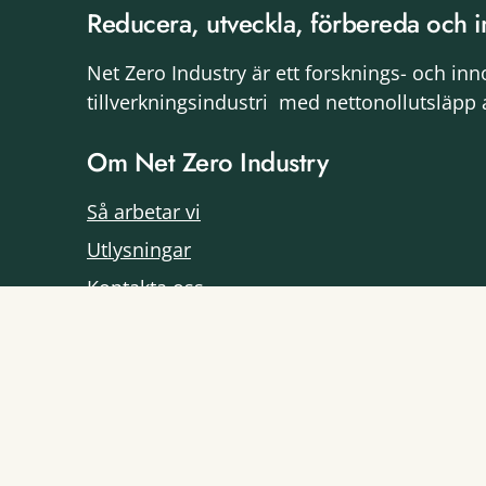
Reducera, utveckla, förbereda och i
Net Zero Industry är ett forsknings- och in
tillverkningsindustri med nettonollutsläpp 
Om Net Zero Industry
Så arbetar vi
Utlysningar
Kontakta oss
Prenumerera på nyheter
Impact Innovation