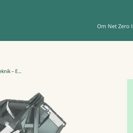
Om Net Zero I
knik – E...