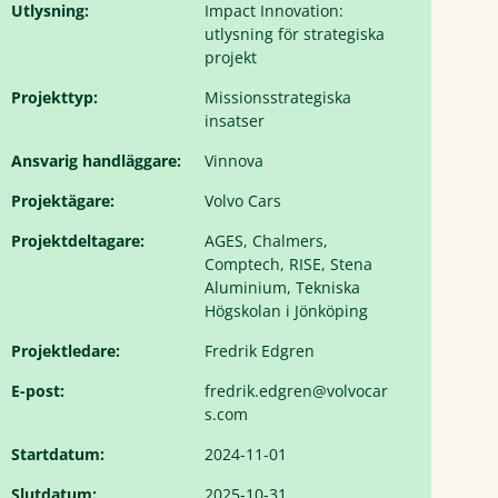
Utlysning:
Impact Innovation:
utlysning för strategiska
projekt
Projekttyp:
Missionsstrategiska
insatser
Ansvarig handläggare:
Vinnova
Projektägare:
Volvo Cars
Projektdeltagare:
AGES, Chalmers,
Comptech, RISE, Stena
Aluminium, Tekniska
Högskolan i Jönköping
Projektledare:
Fredrik Edgren
E-post:
fredrik.edgren@volvocar
s.com
Startdatum:
2024-11-01
Slutdatum:
2025-10-31