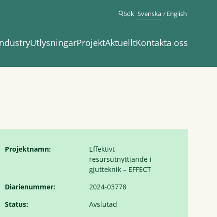
Sök
Svenska
English
ndustry
Utlysningar
Projekt
Aktuellt
Kontakta oss
Projektnamn:
Effektivt
resursutnyttjande i
gjutteknik – EFFECT
Diarienummer:
2024-03778
Status:
Avslutad